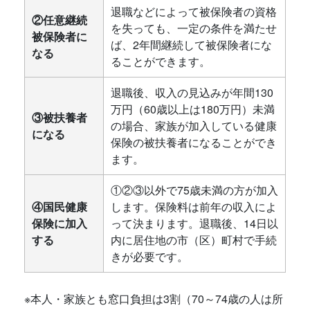
退職などによって被保険者の資格
②任意継続
を失っても、一定の条件を満たせ
被保険者に
ば、2年間継続して被保険者にな
なる
ることができます。
退職後、収入の見込みが年間130
万円（60歳以上は180万円）未満
③被扶養者
の場合、家族が加入している健康
になる
保険の被扶養者になることができ
ます。
①②③以外で75歳未満の方が加入
④国民健康
します。保険料は前年の収入によ
保険に加入
って決まります。退職後、14日以
する
内に居住地の市（区）町村で手続
きが必要です。
※本人・家族とも窓口負担は3割（70～74歳の人は所