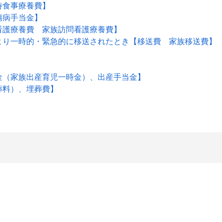
時食事療養費】
傷病手当金】
看護療養費 家族訪問看護療養費】
より一時的・緊急的に移送されたとき【移送費 家族移送費】
金（家族出産育児一時金）、出産手当金】
葬料）、埋葬費】